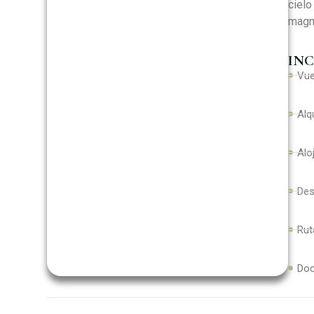
cielo
magné
INC
Vue
Alq
Alo
Des
Rut
Doc