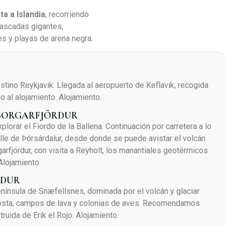
ta a Islandia
, recorriendo
cascadas gigantes,
s y playas de arena negra.
stino Reykjavik. Llegada al aeropuerto de Keflavik, recogida
do al alojamiento. Alojamiento.
E BORGARFJÖRDUR
ar el Fiordo de la Ballena. Continuación por carretera a lo
valle de Þórsárdalur, desde donde se puede avistar el volcán
arfjördur, con visita a Reyholt, los manantiales geotérmicos
Alojamiento.
RDUR
nínsula de Snæfellsnes, dominada por el volcán y glaciar
costa, campos de lava y colonias de aves. Recomendamos
struida de Erik el Rojo. Alojamiento.