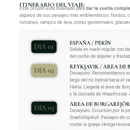
ITINERARIO DEL VIAJE:
Este circuito está diseñado para
dar la vuelta comple
algunos de sus paisajes más emblemáticos: fiordos, 
volcanes, campos de lava, zonas geotermales, glaciare
ESPAÑA / PEKÍN
DIA 01
Salida en vuelo regular con de
del coche de alquiler y trasla
REYKJAVIK / ÁREA D
DIA 02
Desayuno. Recomendamos explor
largo del río Þjórsá hacia el 
Hekla. Llegada al área de Borg
y la cascada de Hraunfossar. 
ÁREA DE BORGARFJÖ
DIA 03
Desayuno. Excursión por la pe
Snæfellsjökull. Paisajes de 
visitar la granja vikinga recon