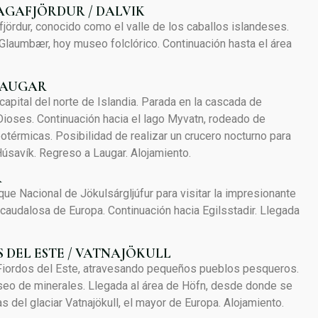
AGAFJÖRDUR / DALVIK
jördur, conocido como el valle de los caballos islandeses.
 Glaumbær, hoy museo folclórico. Continuación hasta el área
 LAUGAR
capital del norte de Islandia. Parada en la cascada de
Dioses. Continuación hacia el lago Myvatn, rodeado de
otérmicas. Posibilidad de realizar un crucero nocturno para
úsavík. Regreso a Laugar. Alojamiento.
R
que Nacional de Jökulsárgljúfur para visitar la impresionante
caudalosa de Europa. Continuación hacia Egilsstadir. Llegada
S DEL ESTE / VATNAJÖKULL
Fiordos del Este, atravesando pequeños pueblos pesqueros.
eo de minerales. Llegada al área de Höfn, desde donde se
 del glaciar Vatnajökull, el mayor de Europa. Alojamiento.