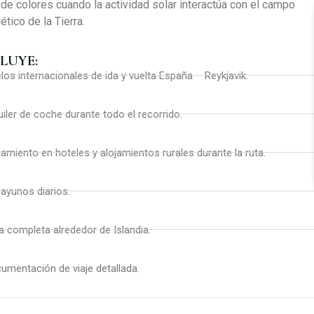
 de colores cuando la actividad solar interactúa con el campo
tico de la Tierra.
LUYE:
los internacionales de ida y vuelta España – Reykjavik.
uiler de coche durante todo el recorrido.
jamiento en hoteles y alojamientos rurales durante la ruta.
ayunos diarios.
a completa alrededor de Islandia.
umentación de viaje detallada.