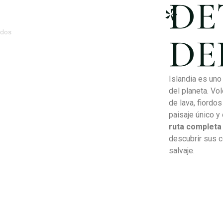
DE
*
rdos
DE
Islandia es un
del planeta. Vo
de lava, fiordo
paisaje único y
ruta completa 
descubrir sus c
salvaje.