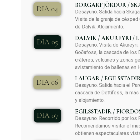
BORGARFJÖRDUR / SK
DIA 04
Desayuno. Salida hacia Skagaf
Visita de la granja de césped
de Dalvik. Alojamiento.
DALVIK / AKUREYRI /
DIA 05
Desayuno. Visita de Akureyri, 
Goðafoss, la cascada de los 
cráteres, volcanes y zonas ge
avistamiento de ballenas en H
LAUGAR / EGILSSTADI
DIA 06
Desayuno. Salida hacia el Par
cascada de Dettifoss, la más 
y alojamiento.
EGILSSTADIR / FIORDO
DIA 07
Desayuno. Recorrido por los 
Recomendamos visitar el mus
obtienen espectaculares vistas