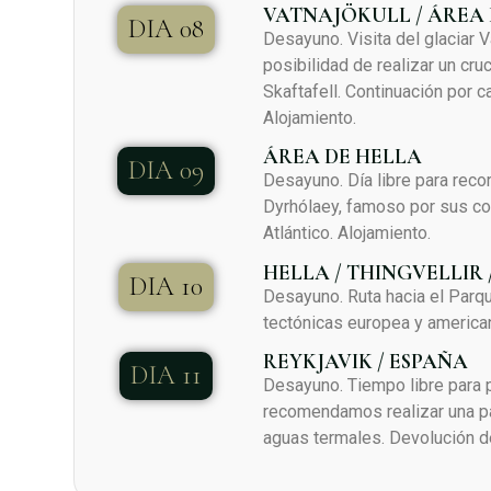
VATNAJÖKULL / ÁREA 
DIA 08
Desayuno. Visita del glaciar V
posibilidad de realizar un cr
Skaftafell. Continuación por 
Alojamiento.
ÁREA DE HELLA
DIA 09
Desayuno. Día libre para reco
Dyrhólaey, famoso por sus col
Atlántico. Alojamiento.
HELLA / THINGVELLIR 
DIA 10
Desayuno. Ruta hacia el Parqu
tectónicas europea y american
REYKJAVIK / ESPAÑA
DIA 11
Desayuno. Tiempo libre para p
recomendamos realizar una pa
aguas termales. Devolución de