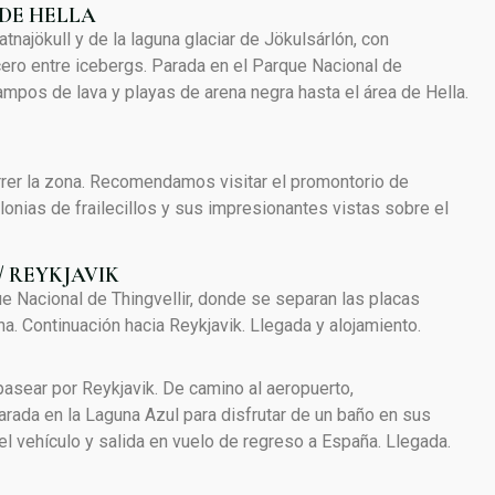
DE HELLA
atnajökull y de la laguna glaciar de Jökulsárlón, con
ucero entre icebergs. Parada en el Parque Nacional de
campos de lava y playas de arena negra hasta el área de Hella.
rrer la zona. Recomendamos visitar el promontorio de
onias de frailecillos y sus impresionantes vistas sobre el
/ REYKJAVIK
e Nacional de Thingvellir, donde se separan las placas
a. Continuación hacia Reykjavik. Llegada y alojamiento.
asear por Reykjavik. De camino al aeropuerto,
rada en la Laguna Azul para disfrutar de un baño en sus
l vehículo y salida en vuelo de regreso a España. Llegada.